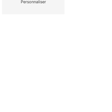
Personnaliser
Tous types de toits
Adaptés à vos