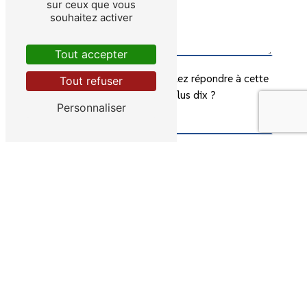
sur ceux que vous
souhaitez activer
Tout accepter
Vous n'êtes pas un robot, veuillez répondre à cette
Tout refuser
question : combien font sept plus dix ?
Personnaliser
En cochant cette case, j'accepte les conditions
particulières ci-dessous **
Envoyer
** Les données personnelles communiquées sont nécessaires
aux fins de vous contacter et sont enregistrées dans un fichier
informatisé. Elles sont destinées à Lebrat père et fils et ses
sous-traitants dans le seul but de répondre à votre message.