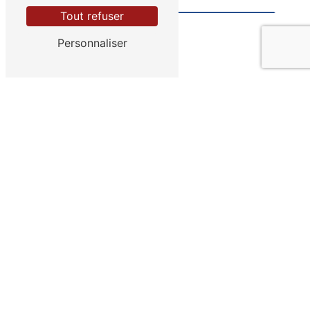
Tout refuser
Personnaliser
Vous n'êtes pas un robot, veuillez répondre à cette
question : combien font un plus trois ?
En cochant cette case, j'accepte les conditions
particulières ci-dessous **