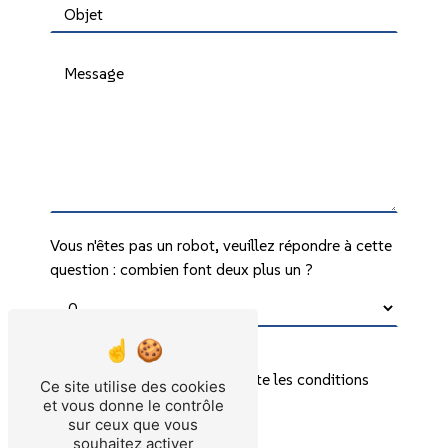
Vous n'êtes pas un robot, veuillez répondre à cette
question : combien font deux plus un ?
En cochant cette case, j'accepte les conditions
Ce site utilise des cookies
particulières ci-dessous **
et vous donne le contrôle
sur ceux que vous
souhaitez activer